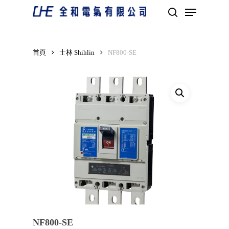
Skip
Menu
to
search
main
Close
content
Menu
首頁
士林 Shihlin
NF800-SE
NF800-SE