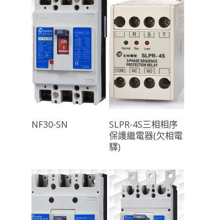
查看內容
查看內容
NF30-SN
SLPR-4S三相相序
保護繼電器(欠相電
驛)