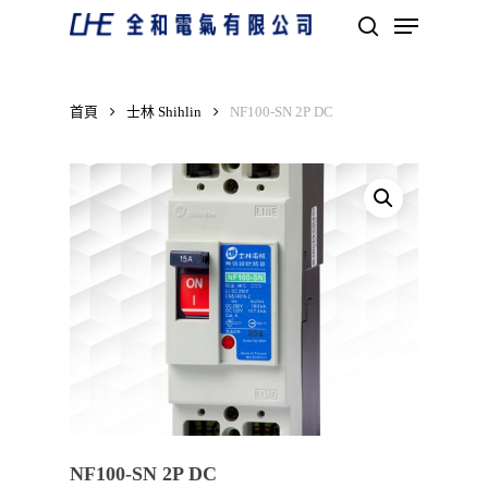
Skip
Menu
to
search
main
Close
content
Menu
首頁
士林 Shihlin
NF100-SN 2P DC
NF100-SN 2P DC