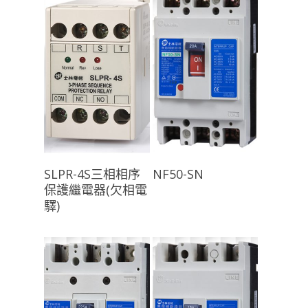
查看內容
查看內容
SLPR-4S三相相序
NF50-SN
保護繼電器(欠相電
驛)