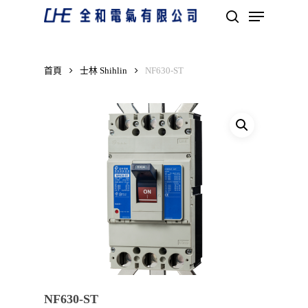
Skip
Menu
to
search
main
Close
content
Menu
首頁
士林 Shihlin
NF630-ST
NF630-ST