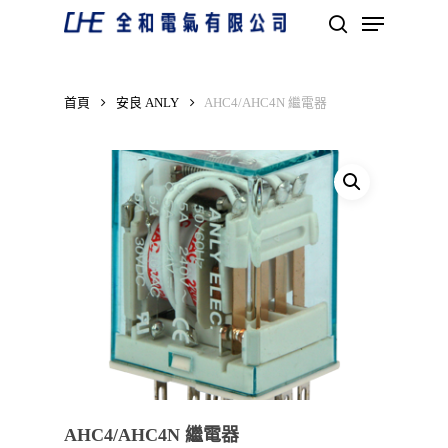
Skip
Menu
to
search
main
Close
content
Menu
首頁
安良 ANLY
AHC4/AHC4N 繼電器
AHC4/AHC4N 繼電器