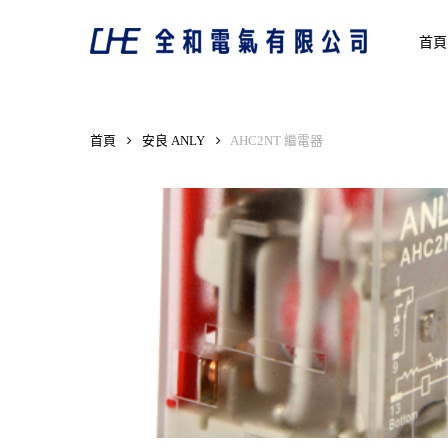
Skip
to
首頁
main
content
首頁
安良 ANLY
AHC2NT 繼電器
Hit enter to search or ESC to close