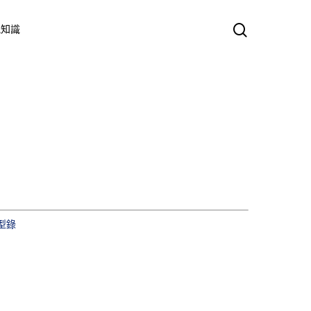
search
氣知識
品型錄