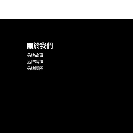
關於我們
品牌故事
品牌精神
品牌團隊