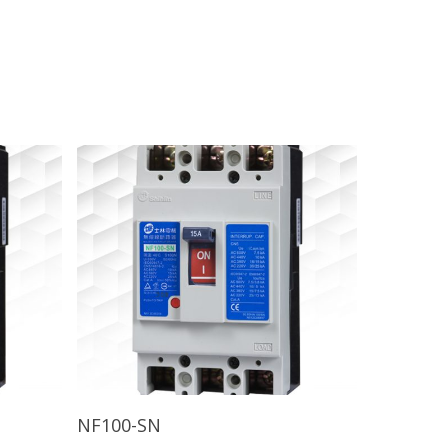
查看內容
NF100-SN