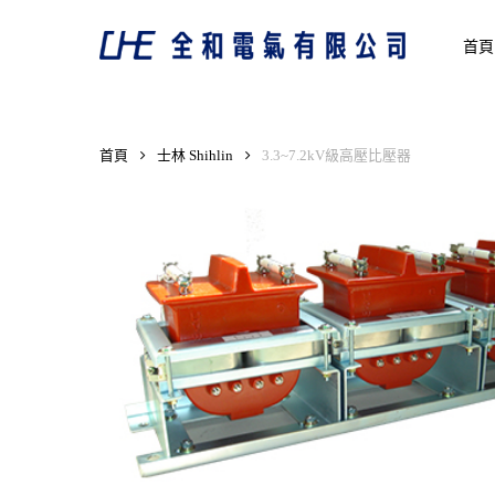
Skip
to
首頁
main
content
首頁
士林 Shihlin
3.3~7.2kV級高壓比壓器
Hit enter to search or ESC to close