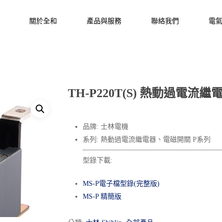
關於全和
產品與服務
聯絡我們
電
TH-P220T(S) 熱動過電流繼
品牌: 士林電機
系列: 熱動過電流繼電器、電磁開關 P系列
型錄下載:
MS-P電子檔型錄(完整版)
MS-P 精簡版