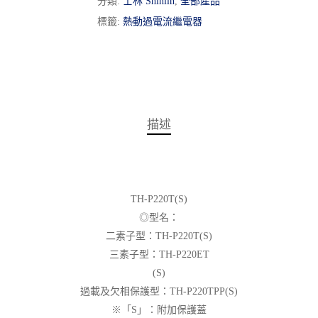
分類:
士林 Shihlin
,
全部產品
標籤:
熱動過電流繼電器
描述
TH-P220T(S)
◎型名：
二素子型：TH-P220T(S)
三素子型：TH-P220ET
(S)
過載及欠相保護型：TH-P220TPP(S)
※「S」：附加保護蓋