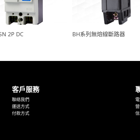
查看內容
查看內容
SN 2P DC
BH系列無熔線斷路器
客戶服務
聯絡我們
電話
運送方式
營
付款方式
信箱