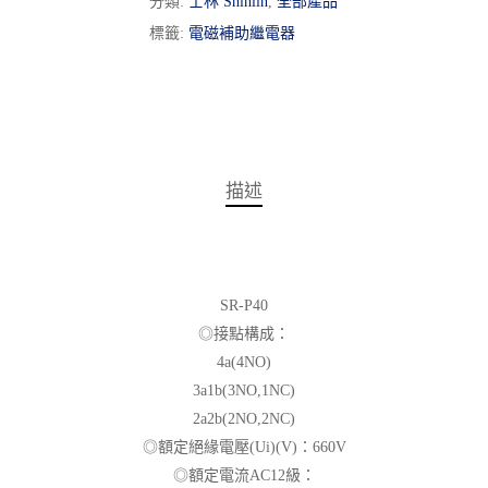
分類:
士林 Shihlin
,
全部產品
標籤:
電磁補助繼電器
描述
SR-P40
◎接點構成：
4a(4NO)
3a1b(3NO,1NC)
2a2b(2NO,2NC)
◎額定絕緣電壓(Ui)(V)：660V
◎額定電流AC12級：