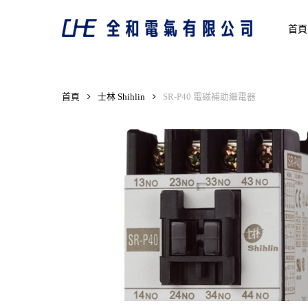
Skip
to
首頁
main
content
首頁
士林 Shihlin
SR-P40 電磁補助繼電器
Hit enter to search or ESC to close