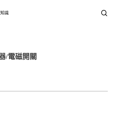
search
氣知識
接觸器/電磁開關