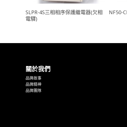
查看內容
SLPR-4S三相相序保護繼電器(欠相
NF50-
電驛)
關於我們
品牌故事
品牌精神
品牌團隊