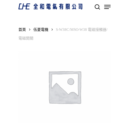
Skip
Menu
to
search
main
Close
content
Menu
首頁
伍菱電機
S-W38C/MSO-W38 電磁接觸器/
電磁開關