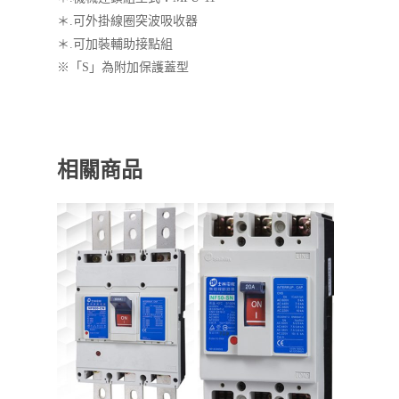
＊.可外掛線圈突波吸收器
＊.可加裝輔助接點組
※「S」為附加保護蓋型
相關商品