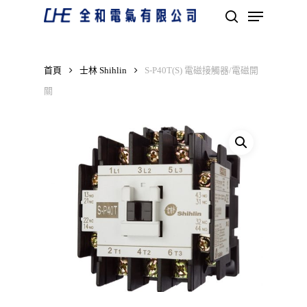
Skip
Menu
to
search
main
Close
content
Menu
首頁
士林 Shihlin
S-P40T(S) 電磁接觸器/電磁開
關