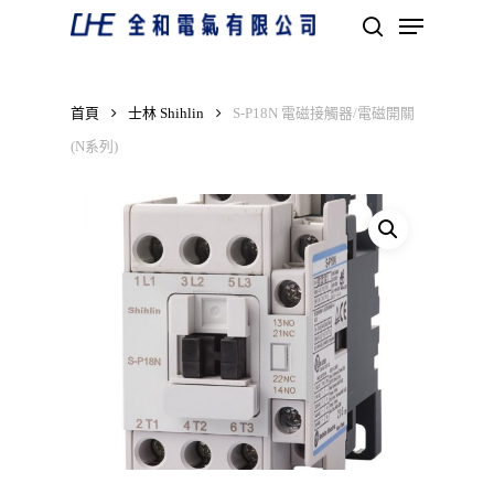
Skip
Menu
to
search
main
Close
content
Menu
首頁
士林 Shihlin
S-P18N 電磁接觸器/電磁開關
(N系列)