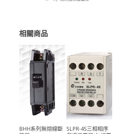
相關商品
查看內容
查看內容
BHH系列無熔線斷
SLPR-4S三相相序