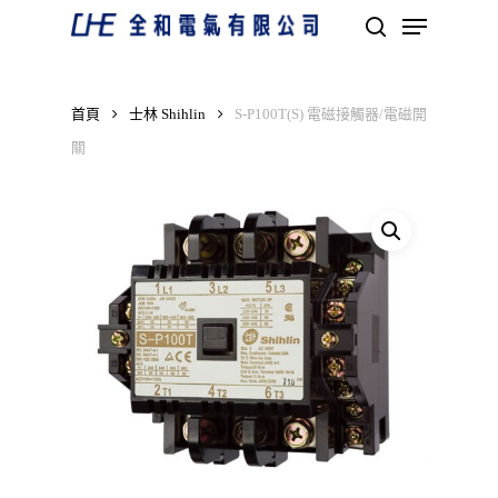
Skip
Menu
to
search
main
Close
content
Menu
首頁
士林 Shihlin
S-P100T(S) 電磁接觸器/電磁開
關