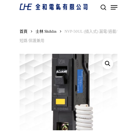
Skip
Menu
to
search
main
Close
content
Menu
首頁
士林 Shihlin
NVP-50UL (插入式) 漏電/過載/
短路 保護兼用