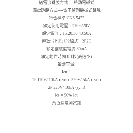
過電流跳脫方式—-熱動電磁式
漏電跳脫方式—-電子偵測機械式跳脫
符合標準:CNS 5422
額定使用電壓：110~220V
額定電流：15.20.30.40.50A
極數: 2P1E(1P2線式). 2P2E
額定靈敏度電流:30mA
額定動作時間:0.1秒(高速型)
啟斷容量:
Icu：
1P 110V/ 10kA (sym) 220V/ 5kA (sym)
2P 220V/ 10kA (sym)
Ics = 50% Icu
黃色漏電測試鈕