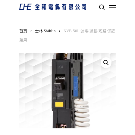
Skip
Menu
to
search
main
Close
content
Menu
首頁
士林 Shihlin
NVB-50L 漏電/過載/短路 保護
兼用