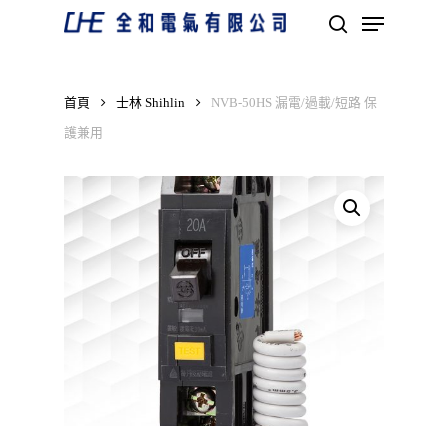
Skip
Menu
to
search
main
Close
content
Menu
首頁
士林 Shihlin
NVB-50HS 漏電/過載/短路 保
護兼用