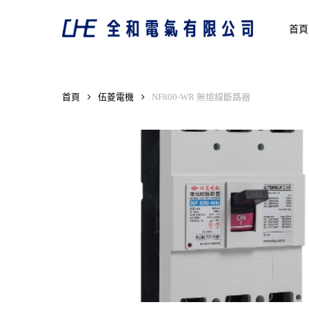
Skip
to
首頁
main
content
首頁
伍菱電機
NF800-WR 無熔線斷路器
Hit enter to search or ESC to close