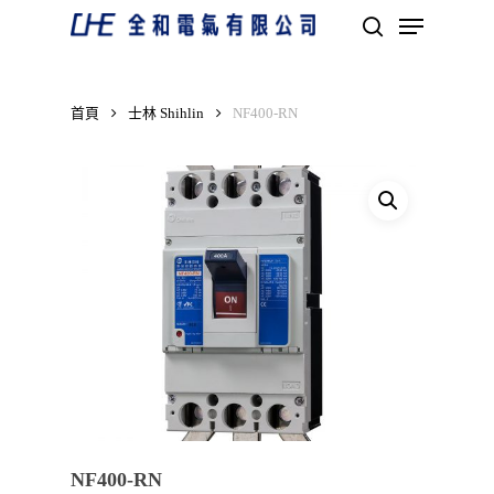
Skip
Menu
to
search
main
Close
content
Menu
首頁
士林 Shihlin
NF400-RN
NF400-RN