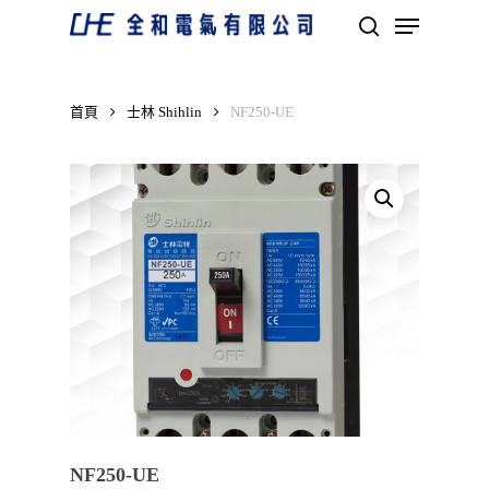
Skip
Menu
to
search
main
Close
content
Menu
首頁
士林 Shihlin
NF250-UE
NF250-UE