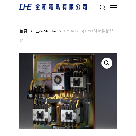
Skip
Menu
to
search
main
Close
content
Menu
首頁
士林 Shihlin
EYD-P60(S) EYD 降壓啟動開
關