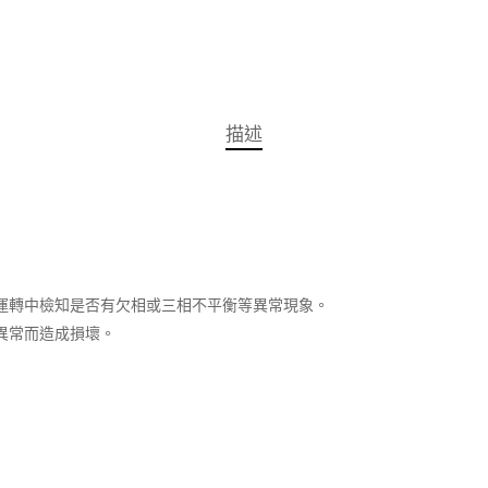
描述
運轉中檢知是否有欠相或三相不平衡等異常現象。
異常而造成損壞。