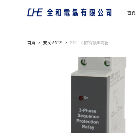
Skip
to
首頁
main
content
首頁
安良 ANLY
EP2-1 相序保護繼電器
Hit enter to search or ESC to close