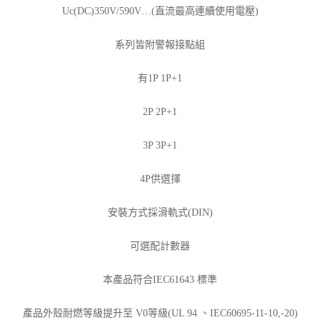
Uc(DC)350V/590V…(直流最高連續使用電壓)
系列皆附警報接點組
有1P 1P+1
2P 2P+1
3P 3P+1
4P供選擇
安裝方式採滑軌式(DIN)
可選配計數器
本產品符合IEC61643 標準
產品外殼耐燃等級提升至 V0等級(UL 94 、IEC60695-11-10,-20)