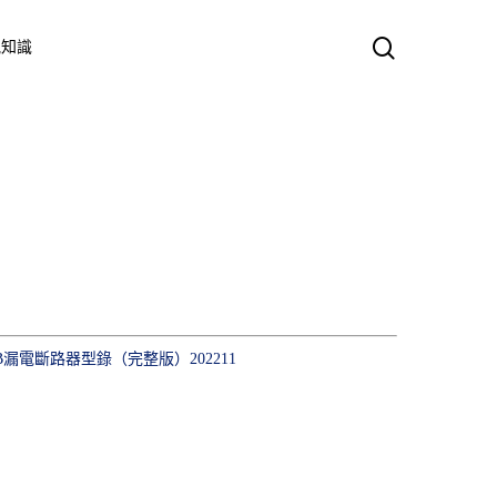
search
氣知識
B漏電斷路器型錄（完整版）202211