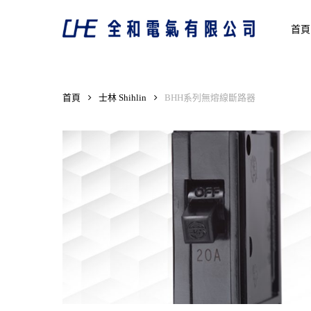
Skip
to
首頁
main
content
首頁
士林 Shihlin
BHH系列無熔線斷路器
Hit enter to search or ESC to close