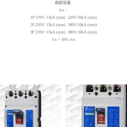
啟斷容量:
Icu：
1P 110V/ 15kA (sym) 220V/10kA (sym)
2P 220V/ 15kA (sym) 380V/10kA (sym)
3P 220V/ 15kA (sym) 380V/10kA (sym)
Ics = 50% Icu