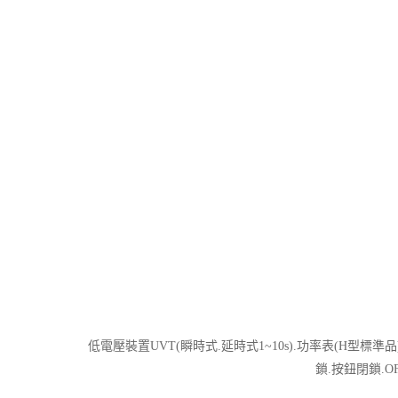
低電壓裝置UVT(瞬時式.延時式1~10s).功率表(H型標準品
鎖.按鈕閉鎖.O