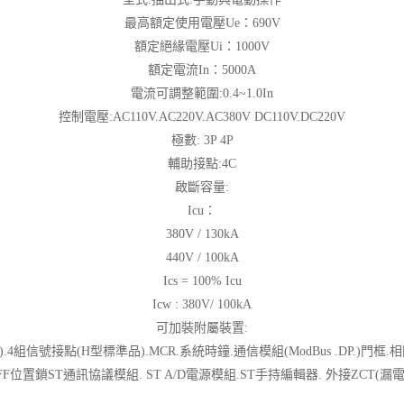
最高額定使用電壓Ue：690V
額定絕緣電壓Ui：1000V
額定電流In：5000A
電流可調整範圍:0.4~1.0In
控制電壓:AC110V.AC220V.AC380V DC110V.DC220V
極數: 3P 4P
輔助接點:4C
啟斷容量:
Icu：
380V / 130kA
440V / 100kA
Ics = 100% Icu
Icw : 380V/ 100kA
可加裝附屬裝置:
).4組信號接點(H型標準品).MCR.系統時鐘.通信模組(ModBus .DP.
FF位置鎖ST通訊協議模組. ST A/D電源模組.ST手持編輯器. 外接ZCT(漏