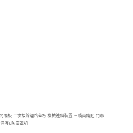
)門框.相間隔板.二次接線迴路蓋板.機械連鎖裝置.三鎖兩鑰匙.門聯
電保護).防塵罩組