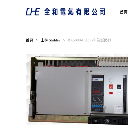
Skip
to
首頁
main
content
首頁
士林 Shihlin
BA5000-H ACB空氣斷路器