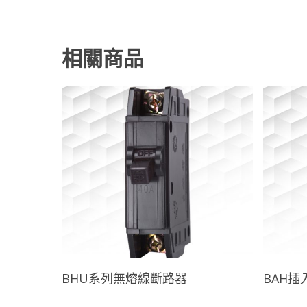
相關商品
查看內容
BHU系列無熔線斷路器
BAH